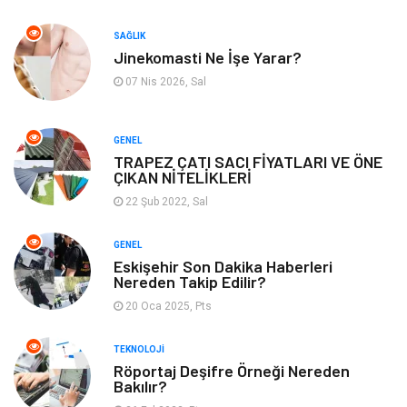
Aksesuar
Alışveriş
SAĞLIK
Jinekomasti Ne İşe Yarar?
Bebek Giyim
Tarih
07 Nis 2026, Sal
Mobilya
GENEL
TRAPEZ ÇATI SACI FİYATLARI VE ÖNE
ÇIKAN NİTELİKLERİ
22 Şub 2022, Sal
GENEL
Eskişehir Son Dakika Haberleri
Nereden Takip Edilir?
20 Oca 2025, Pts
TEKNOLOJI
Röportaj Deşifre Örneği Nereden
Bakılır?