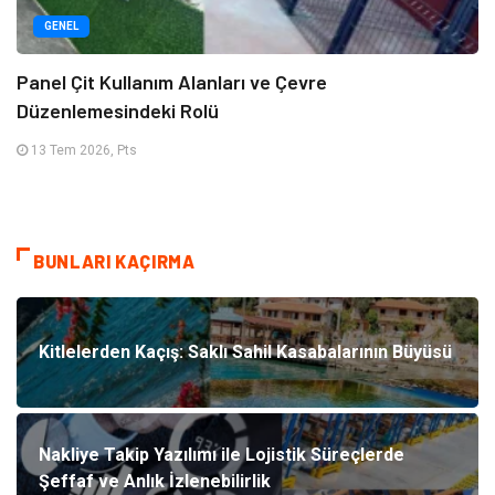
GENEL
Panel Çit Kullanım Alanları ve Çevre
Düzenlemesindeki Rolü
13 Tem 2026, Pts
BUNLARI KAÇIRMA
Kitlelerden Kaçış: Saklı Sahil Kasabalarının Büyüsü
Nakliye Takip Yazılımı ile Lojistik Süreçlerde
Şeffaf ve Anlık İzlenebilirlik