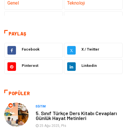
Genel
Teknoloji
Sağlık
Eğitim
Dekorasyon
Giyim
PAYLAŞ
Bakım Güzellik
Elektrik Elektronik
Facebook
X / Twitter
X
Hukuk
Tatil
Pinterest
Linkedin
Makine
Gıda
Bilgisayar & Yazılım
Otomotiv
POPÜLER
Yemek
Organizasyon
EĞITIM
5. Sınıf Türkçe Ders Kitabı Cevapları
Günlük Hayat Metinleri
Emlak
Kültür Sanat
25 Ağu 2025, Pts