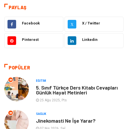
Dekorasyon
Giyim
PAYLAŞ
Bakım Güzellik
Elektrik Elektronik
Facebook
X / Twitter
X
Hukuk
Tatil
Pinterest
Linkedin
Makine
Gıda
Bilgisayar & Yazılım
Otomotiv
POPÜLER
Yemek
Organizasyon
EĞITIM
5. Sınıf Türkçe Ders Kitabı Cevapları
Günlük Hayat Metinleri
Emlak
Kültür Sanat
25 Ağu 2025, Pts
Aksesuar
Alışveriş
SAĞLIK
Jinekomasti Ne İşe Yarar?
Bebek Giyim
Tarih
07 Nis 2026, Sal