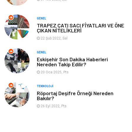
Mobilya
GENEL
TRAPEZ ÇATI SACI FİYATLARI VE ÖNE
ÇIKAN NİTELİKLERİ
22 Şub 2022, Sal
GENEL
Eskişehir Son Dakika Haberleri
Nereden Takip Edilir?
20 Oca 2025, Pts
TEKNOLOJI
Röportaj Deşifre Örneği Nereden
Bakılır?
26 Eyl 2022, Pts