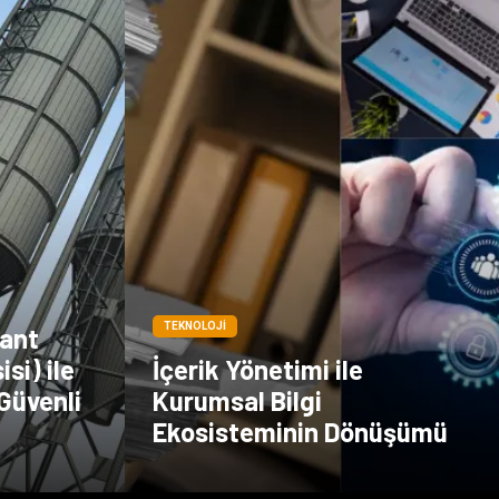
TEKNOLOJI
lant
si) ile
İçerik Yönetimi ile
Güvenli
Kurumsal Bilgi
Ekosisteminin Dönüşümü