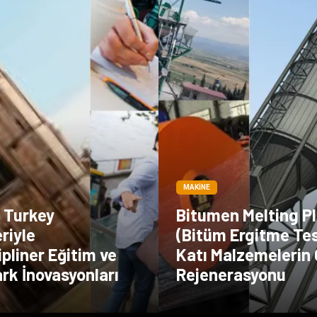
MAKINE
n Turkey
Bitumen Melting P
riyle
(Bitüm Ergitme Tesi
ipliner Eğitim ve
Katı Malzemelerin 
rk İnovasyonları
Rejenerasyonu