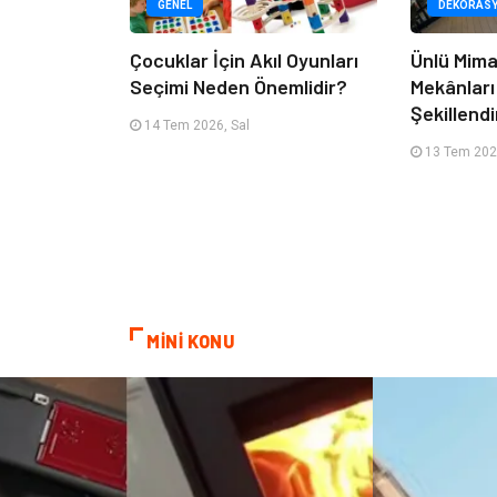
GENEL
DEKORAS
Çocuklar İçin Akıl Oyunları
Ünlü Mima
Seçimi Neden Önemlidir?
Mekânları
Şekillendi
14 Tem 2026, Sal
13 Tem 202
MİNİ KONU