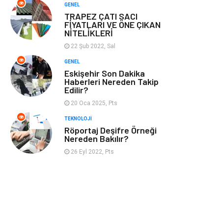
GENEL
TRAPEZ ÇATI SACI
FİYATLARI VE ÖNE ÇIKAN
NİTELİKLERİ
22 Şub 2022, Sal
GENEL
Eskişehir Son Dakika
Haberleri Nereden Takip
Edilir?
20 Oca 2025, Pts
TEKNOLOJI
Röportaj Deşifre Örneği
Nereden Bakılır?
26 Eyl 2022, Pts