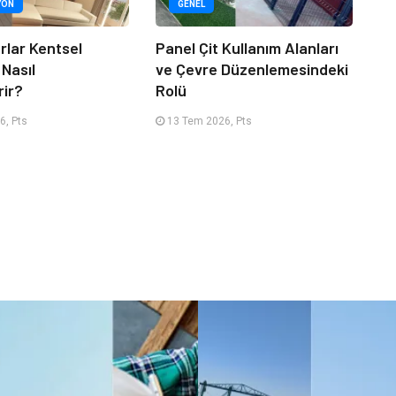
YON
GENEL
rlar Kentsel
Panel Çit Kullanım Alanları
 Nasıl
ve Çevre Düzenlemesindeki
rir?
Rolü
6, Pts
13 Tem 2026, Pts