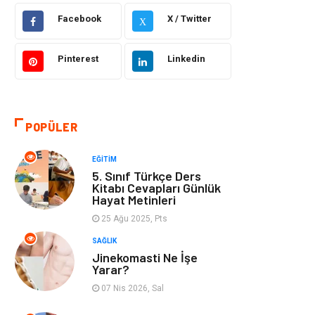
Facebook
X / Twitter
X
Bilgisayar &
Otomotiv
Yazılım
Pinterest
Linkedin
Yemek
Organizasyon
Emlak
Kültür Sanat
POPÜLER
Aksesuar
Alışveriş
EĞITIM
5. Sınıf Türkçe Ders
Bebek Giyim
Tarih
Kitabı Cevapları Günlük
Hayat Metinleri
25 Ağu 2025, Pts
Mobilya
SAĞLIK
Jinekomasti Ne İşe
Yarar?
07 Nis 2026, Sal