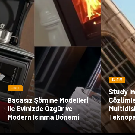
EĞITIM
GENEL
Study i
Bacasız Şömine Modelleri
Çözümle
ile Evinizde Özgür ve
Multidis
Modern Isınma Dönemi
Teknopa