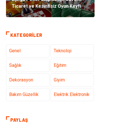
Ticaret ve Kesintisiz Oyun Keyfi
KATEGORILER
Genel
Teknoloji
Sağlık
Eğitim
Dekorasyon
Giyim
Bakım Güzellik
Elektrik Elektronik
Hukuk
Tatil
PAYLAŞ
Makine
Gıda