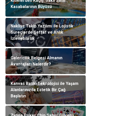
Kitlelerden Kaçış: Saklı Sahil
Kasabalarının Büyüsü
Nakliye Takip Yazılımı ile Lojistik
Süreçlerde Şeffaf ve Anlık
İzlenebilirlik
Galericilik Belgesi Almanın
Avantajları Nelerdir?
Kanvas Baskı Teknolojisi ile Yaşam
Alanlarınızda Estetik Bir Çağ
Başlatın
Zynga Poker Chip Satışı: Güvenli