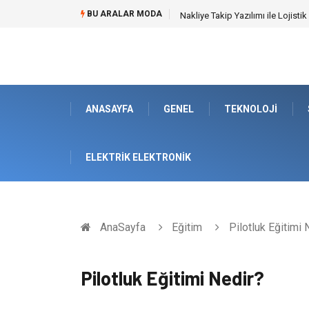
BU ARALAR MODA
Galericilik Belgesi Almanın Avant
ANASAYFA
GENEL
TEKNOLOJI
ELEKTRIK ELEKTRONIK
AnaSayfa
Eğitim
Pilotluk Eğitimi 
Pilotluk Eğitimi Nedir?