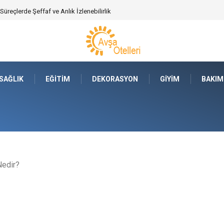
ajları Nelerdir?
SAĞLIK
EĞITIM
DEKORASYON
GIYIM
BAKIM
Nedir?