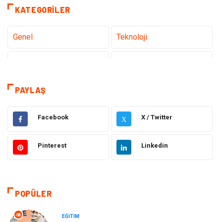
KATEGORILER
Genel
Teknoloji
Sağlık
Eğitim
Dekorasyon
Giyim
PAYLAŞ
Bakım Güzellik
Elektrik Elektronik
Facebook
X / Twitter
X
Hukuk
Tatil
Pinterest
Linkedin
Makine
Gıda
Bilgisayar & Yazılım
Otomotiv
POPÜLER
Yemek
Organizasyon
EĞITIM