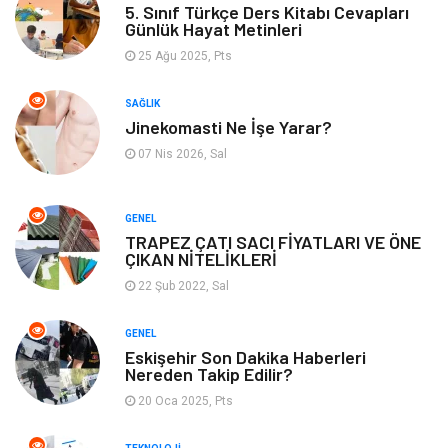
5. Sınıf Türkçe Ders Kitabı Cevapları
Günlük Hayat Metinleri
Emlak
Kültür Sanat
25 Ağu 2025, Pts
Aksesuar
Alışveriş
SAĞLIK
Jinekomasti Ne İşe Yarar?
Bebek Giyim
Tarih
07 Nis 2026, Sal
Mobilya
GENEL
TRAPEZ ÇATI SACI FİYATLARI VE ÖNE
ÇIKAN NİTELİKLERİ
22 Şub 2022, Sal
GENEL
Eskişehir Son Dakika Haberleri
Nereden Takip Edilir?
20 Oca 2025, Pts