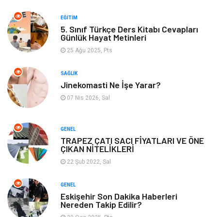
Yemek
Organizasyon
EĞITIM
5. Sınıf Türkçe Ders Kitabı Cevapları
Günlük Hayat Metinleri
Emlak
Kültür Sanat
25 Ağu 2025, Pts
Aksesuar
Alışveriş
SAĞLIK
Jinekomasti Ne İşe Yarar?
Bebek Giyim
Tarih
07 Nis 2026, Sal
Mobilya
GENEL
TRAPEZ ÇATI SACI FİYATLARI VE ÖNE
ÇIKAN NİTELİKLERİ
22 Şub 2022, Sal
GENEL
Eskişehir Son Dakika Haberleri
Nereden Takip Edilir?