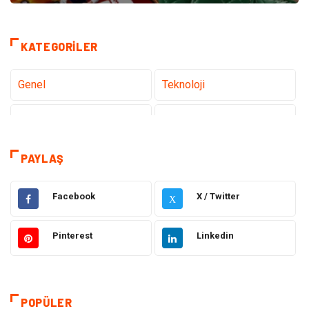
KATEGORILER
Genel
Teknoloji
Sağlık
Eğitim
Dekorasyon
Giyim
PAYLAŞ
Bakım Güzellik
Elektrik Elektronik
Facebook
X / Twitter
X
Hukuk
Tatil
Pinterest
Linkedin
Makine
Gıda
Bilgisayar & Yazılım
Otomotiv
POPÜLER