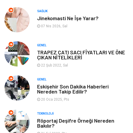
Aksesuar
Alışveriş
SAĞLIK
Jinekomasti Ne İşe Yarar?
Bebek Giyim
Tarih
07 Nis 2026, Sal
Mobilya
GENEL
TRAPEZ ÇATI SACI FİYATLARI VE ÖNE
ÇIKAN NİTELİKLERİ
22 Şub 2022, Sal
GENEL
Eskişehir Son Dakika Haberleri
Nereden Takip Edilir?
20 Oca 2025, Pts
TEKNOLOJI
Röportaj Deşifre Örneği Nereden
Bakılır?