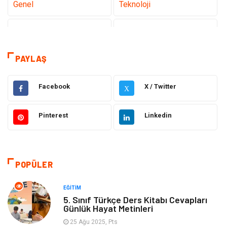
Genel
Teknoloji
Sağlık
Eğitim
Dekorasyon
Giyim
PAYLAŞ
Bakım Güzellik
Elektrik Elektronik
Facebook
X / Twitter
X
Hukuk
Tatil
Pinterest
Linkedin
Makine
Gıda
Bilgisayar & Yazılım
Otomotiv
POPÜLER
Yemek
Organizasyon
EĞITIM
5. Sınıf Türkçe Ders Kitabı Cevapları
Günlük Hayat Metinleri
Emlak
Kültür Sanat
25 Ağu 2025, Pts