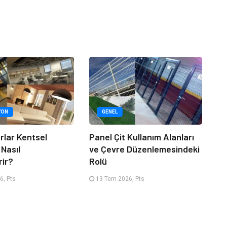
YON
GENEL
rlar Kentsel
Panel Çit Kullanım Alanları
 Nasıl
ve Çevre Düzenlemesindeki
rir?
Rolü
6, Pts
13 Tem 2026, Pts