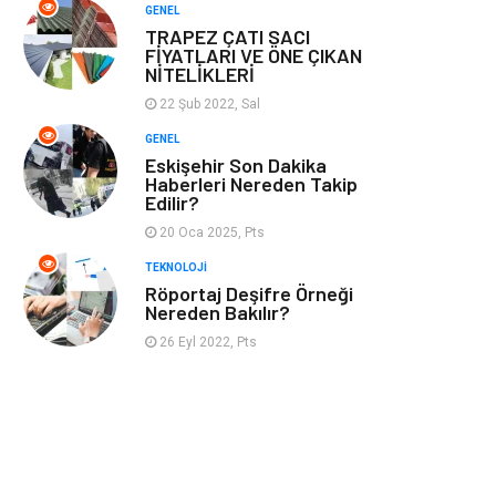
GENEL
TRAPEZ ÇATI SACI
FİYATLARI VE ÖNE ÇIKAN
NİTELİKLERİ
22 Şub 2022, Sal
GENEL
Eskişehir Son Dakika
Haberleri Nereden Takip
Edilir?
20 Oca 2025, Pts
TEKNOLOJI
Röportaj Deşifre Örneği
Nereden Bakılır?
26 Eyl 2022, Pts