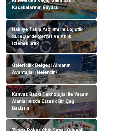
Kitlelerden Kaçış: Saklı Sahil
Kasabalarının Büyüsü
Nakliye Takip Yazılımı ile Lojistik
Süreçlerde Şeffaf ve Anlık
İzlenebilirlik
Galericilik Belgesi Almanın
Avantajları Nelerdir?
Kanvas Baskı Teknolojisi ile Yaşam
Alanlarınızda Estetik Bir Çağ
Başlatın
Zynga Poker Chip Satışı: Güvenli