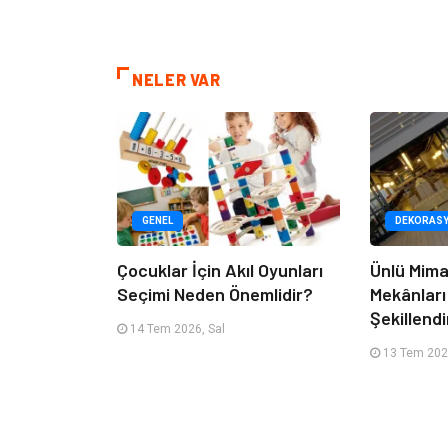
NELER VAR
GENEL
DEKORAS
Çocuklar İçin Akıl Oyunları
Ünlü Mima
Seçimi Neden Önemlidir?
Mekânları
Şekillendi
14 Tem 2026, Sal
13 Tem 202