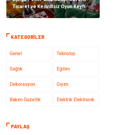
Ticaret ve Kesintisiz Oyun Keyfi
KATEGORILER
Genel
Teknoloji
Sağlık
Eğitim
Dekorasyon
Giyim
Bakım Güzellik
Elektrik Elektronik
Hukuk
Tatil
PAYLAŞ
Makine
Gıda