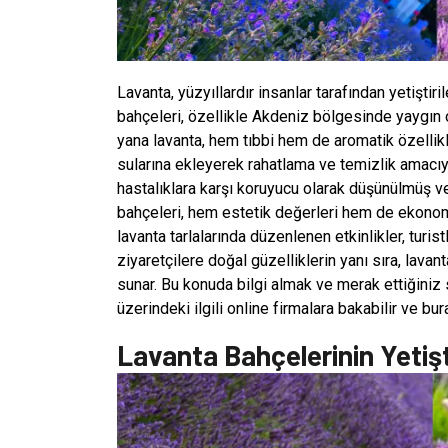
Lavanta, yüzyıllardır insanlar tarafından yetiştiril
bahçeleri, özellikle Akdeniz bölgesinde yaygın 
yana lavanta, hem tıbbi hem de aromatik özellik
sularına ekleyerek rahatlama ve temizlik amacıyla
hastalıklara karşı koruyucu olarak düşünülmüş v
bahçeleri, hem estetik değerleri hem de ekonomik
lavanta tarlalarında düzenlenen etkinlikler, turis
ziyaretçilere doğal güzelliklerin yanı sıra, lavant
sunar. Bu konuda bilgi almak ve merak ettiğiniz 
üzerindeki ilgili online firmalara bakabilir ve bu
Lavanta Bahçelerinin Yetişt