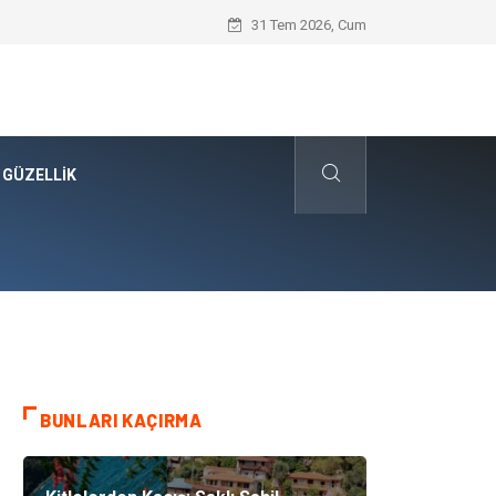
Kanvas Baskı Teknolojisi ile Yaşam Alanl
31 Tem 2026, Cum
 GÜZELLIK
BUNLARI KAÇIRMA