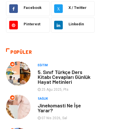
Facebook
X / Twitter
X
Bilgisayar &
Otomotiv
Yazılım
Pinterest
Linkedin
Yemek
Organizasyon
Emlak
Kültür Sanat
POPÜLER
Aksesuar
Alışveriş
EĞITIM
5. Sınıf Türkçe Ders
Bebek Giyim
Tarih
Kitabı Cevapları Günlük
Hayat Metinleri
25 Ağu 2025, Pts
Mobilya
SAĞLIK
Jinekomasti Ne İşe
Yarar?
07 Nis 2026, Sal