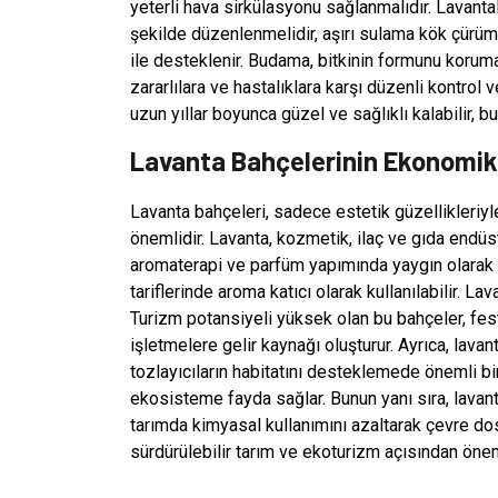
yeterli hava sirkülasyonu sağlanmalıdır. Lavanta
şekilde düzenlenmelidir, aşırı sulama kök çürüm
ile desteklenir. Budama, bitkinin formunu koruma
zararlılara ve hastalıklara karşı düzenli kontro
uzun yıllar boyunca güzel ve sağlıklı kalabilir
Lavanta Bahçelerinin Ekonomik v
Lavanta bahçeleri, sadece estetik güzellikleriyl
önemlidir. Lavanta, kozmetik, ilaç ve gıda endüstr
aromaterapi ve parfüm yapımında yaygın olarak ku
tariflerinde aroma katıcı olarak kullanılabilir. L
Turizm potansiyeli yüksek olan bu bahçeler, festi
işletmelere gelir kaynağı oluşturur. Ayrıca, lava
tozlayıcıların habitatını desteklemede önemli bir ro
ekosisteme fayda sağlar. Bunun yanı sıra, lavanta
tarımda kimyasal kullanımını azaltarak çevre dost
sürdürülebilir tarım ve ekoturizm açısından öne