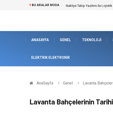
BU ARALAR MODA
Galericilik Belgesi Almanın Avant
ANASAYFA
GENEL
TEKNOLOJI
ELEKTRIK ELEKTRONIK
AnaSayfa
Genel
Lavanta Bahçeleri
Lavanta Bahçelerinin Tarihi