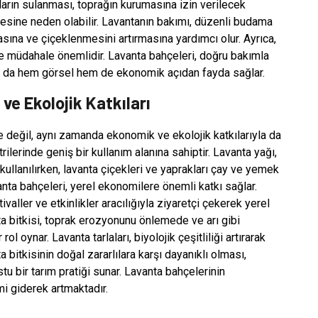
ların sulanması, toprağın kurumasına izin verilecek
esine neden olabilir. Lavantanın bakımı, düzenli budama
sına ve çiçeklenmesini artırmasına yardımcı olur. Ayrıca,
l ve müdahale önemlidir. Lavanta bahçeleri, doğru bakımla
, bu da hem görsel hem de ekonomik açıdan fayda sağlar.
e Ekolojik Katkıları
e değil, aynı zamanda ekonomik ve ekolojik katkılarıyla da
ilerinde geniş bir kullanım alanına sahiptir. Lavanta yağı,
llanılırken, lavanta çiçekleri ve yaprakları çay ve yemek
avanta bahçeleri, yerel ekonomilere önemli katkı sağlar.
valler ve etkinlikler aracılığıyla ziyaretçi çekerek yerel
nta bitkisi, toprak erozyonunu önlemede ve arı gibi
l oynar. Lavanta tarlaları, biyolojik çeşitliliği artırarak
 bitkisinin doğal zararlılara karşı dayanıklı olması,
u bir tarım pratiği sunar. Lavanta bahçelerinin
mi giderek artmaktadır.