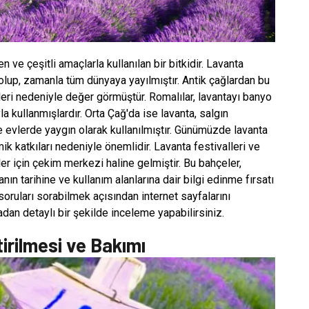
en ve çeşitli amaçlarla kullanılan bir bitkidir. Lavanta
olup, zamanla tüm dünyaya yayılmıştır. Antik çağlardan bu
leri nedeniyle değer görmüştür. Romalılar, lavantayı banyo
 kullanmışlardır. Orta Çağ'da ise lavanta, salgın
e evlerde yaygın olarak kullanılmıştır. Günümüzde lavanta
 katkıları nedeniyle önemlidir. Lavanta festivalleri ve
tler için çekim merkezi haline gelmiştir. Bu bahçeler,
anın tarihine ve kullanım alanlarına dair bilgi edinme fırsatı
soruları sorabilmek açısından internet sayfalarını
radan detaylı bir şekilde inceleme yapabilirsiniz.
irilmesi ve Bakımı