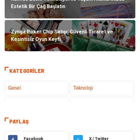
Estetik Bir Çağ Başlatın
Zynga Poker Chip Satışı: Güvenli Ticaret ve
Kesintisiz Oyun Keyfi
KATEGORILER
Genel
Teknoloji
Sağlık
Eğitim
Dekorasyon
Giyim
PAYLAŞ
Bakım Güzellik
Elektrik Elektronik
Facebook
X / Twitter
X