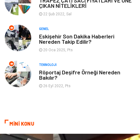
TRAPEZ ÇATI SACI FİYATLARI VE ÖNE
ÇIKAN NİTELİKLERİ
22 Şub 2022, Sal
GENEL
Eskişehir Son Dakika Haberleri
Nereden Takip Edilir?
20 Oca 2025, Pts
TEKNOLOJI
Röportaj Deşifre Örneği Nereden
Bakılır?
26 Eyl 2022, Pts
MİNİ KONU