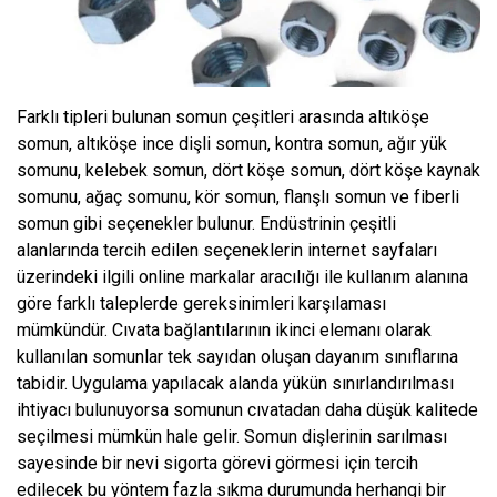
Farklı tipleri bulunan somun çeşitleri arasında altıköşe
somun, altıköşe ince dişli somun, kontra somun, ağır yük
somunu, kelebek somun, dört köşe somun, dört köşe kaynak
somunu, ağaç somunu, kör somun, flanşlı somun ve fiberli
somun gibi seçenekler bulunur. Endüstrinin çeşitli
alanlarında tercih edilen seçeneklerin internet sayfaları
üzerindeki ilgili online markalar aracılığı ile kullanım alanına
göre farklı taleplerde gereksinimleri karşılaması
mümkündür. Cıvata bağlantılarının ikinci elemanı olarak
kullanılan somunlar tek sayıdan oluşan dayanım sınıflarına
tabidir. Uygulama yapılacak alanda yükün sınırlandırılması
ihtiyacı bulunuyorsa somunun cıvatadan daha düşük kalitede
seçilmesi mümkün hale gelir. Somun dişlerinin sarılması
sayesinde bir nevi sigorta görevi görmesi için tercih
edilecek bu yöntem fazla sıkma durumunda herhangi bir