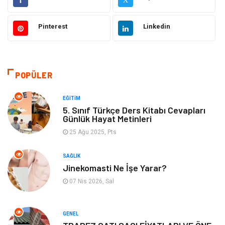
Hukuk
Tatil
Pinterest
Linkedin
Makine
Gıda
Bilgisayar & Yazılım
Otomotiv
POPÜLER
Yemek
Organizasyon
EĞITIM
5. Sınıf Türkçe Ders Kitabı Cevapları
Günlük Hayat Metinleri
Emlak
Kültür Sanat
25 Ağu 2025, Pts
Aksesuar
Alışveriş
SAĞLIK
Jinekomasti Ne İşe Yarar?
Bebek Giyim
Tarih
07 Nis 2026, Sal
Mobilya
GENEL