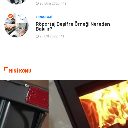
20 Oca 2025, Pts
TEKNOLOJI
Röportaj Deşifre Örneği Nereden
Bakılır?
26 Eyl 2022, Pts
MİNİ KONU