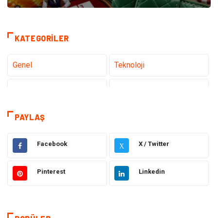
KATEGORILER
Genel
Teknoloji
Sağlık
Eğitim
Dekorasyon
Giyim
PAYLAŞ
Bakım Güzellik
Elektrik Elektronik
Facebook
X / Twitter
X
Hukuk
Tatil
Pinterest
Linkedin
Makine
Gıda
Bilgisayar & Yazılım
Otomotiv