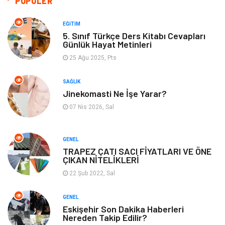
POPÜLER
Yemek
Organizasyon
EĞITIM
5. Sınıf Türkçe Ders Kitabı Cevapları
Günlük Hayat Metinleri
Emlak
Kültür Sanat
25 Ağu 2025, Pts
Aksesuar
Alışveriş
SAĞLIK
Jinekomasti Ne İşe Yarar?
Bebek Giyim
Tarih
07 Nis 2026, Sal
Mobilya
GENEL
TRAPEZ ÇATI SACI FİYATLARI VE ÖNE
ÇIKAN NİTELİKLERİ
22 Şub 2022, Sal
GENEL
Eskişehir Son Dakika Haberleri
Nereden Takip Edilir?