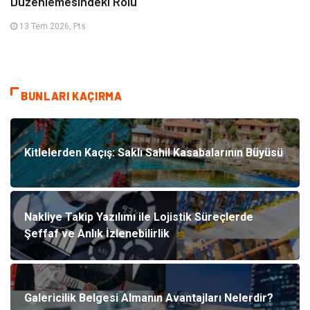
Düzenlemesindeki Rolü
13 Tem 2026, Pts
BUNLARI KAÇIRMA
Kitlelerden Kaçış: Saklı Sahil Kasabalarının Büyüsü
Nakliye Takip Yazılımı ile Lojistik Süreçlerde
Şeffaf ve Anlık İzlenebilirlik
Galericilik Belgesi Almanın Avantajları Nelerdir?