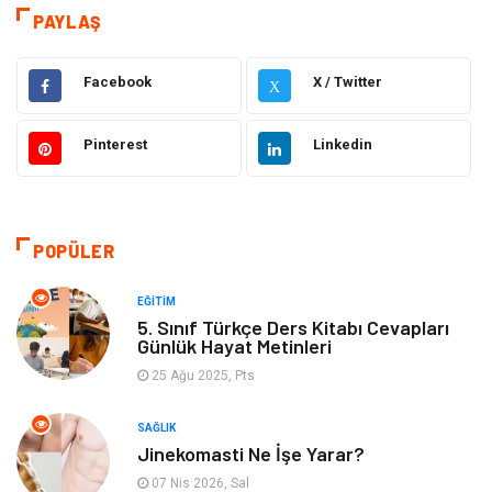
Dekorasyon
Giyim
PAYLAŞ
Bakım Güzellik
Elektrik Elektronik
Facebook
X / Twitter
X
Hukuk
Tatil
Pinterest
Linkedin
Makine
Gıda
Bilgisayar & Yazılım
Otomotiv
POPÜLER
Yemek
Organizasyon
EĞITIM
5. Sınıf Türkçe Ders Kitabı Cevapları
Günlük Hayat Metinleri
Emlak
Kültür Sanat
25 Ağu 2025, Pts
Aksesuar
Alışveriş
SAĞLIK
Jinekomasti Ne İşe Yarar?
Bebek Giyim
Tarih
07 Nis 2026, Sal