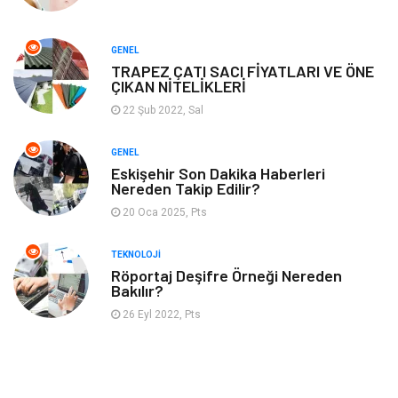
Mobilya
GENEL
TRAPEZ ÇATI SACI FİYATLARI VE ÖNE
ÇIKAN NİTELİKLERİ
22 Şub 2022, Sal
GENEL
Eskişehir Son Dakika Haberleri
Nereden Takip Edilir?
20 Oca 2025, Pts
TEKNOLOJI
Röportaj Deşifre Örneği Nereden
Bakılır?
26 Eyl 2022, Pts