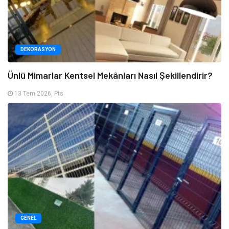
DEKORASYON
Ünlü Mimarlar Kentsel Mekânları Nasıl Şekillendirir?
13 Tem 2026, Pts
GENEL