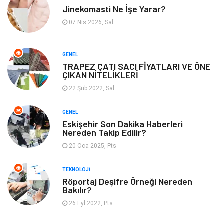
Jinekomasti Ne İşe Yarar?
Bebek Giyim
Tarih
07 Nis 2026, Sal
Mobilya
GENEL
TRAPEZ ÇATI SACI FİYATLARI VE ÖNE
ÇIKAN NİTELİKLERİ
22 Şub 2022, Sal
GENEL
Eskişehir Son Dakika Haberleri
Nereden Takip Edilir?
20 Oca 2025, Pts
TEKNOLOJI
Röportaj Deşifre Örneği Nereden
Bakılır?
26 Eyl 2022, Pts