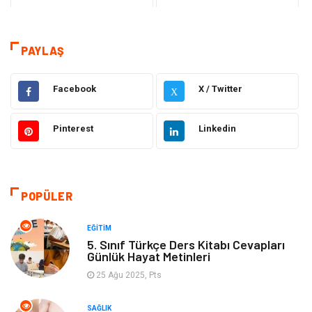
Sağlık
Eğitim
Dekorasyon
Giyim
PAYLAŞ
Bakım Güzellik
Elektrik Elektronik
Facebook
X / Twitter
X
Hukuk
Tatil
Pinterest
Linkedin
Makine
Gıda
Bilgisayar & Yazılım
Otomotiv
POPÜLER
Yemek
Organizasyon
EĞITIM
5. Sınıf Türkçe Ders Kitabı Cevapları
Günlük Hayat Metinleri
Emlak
Kültür Sanat
25 Ağu 2025, Pts
Aksesuar
Alışveriş
SAĞLIK