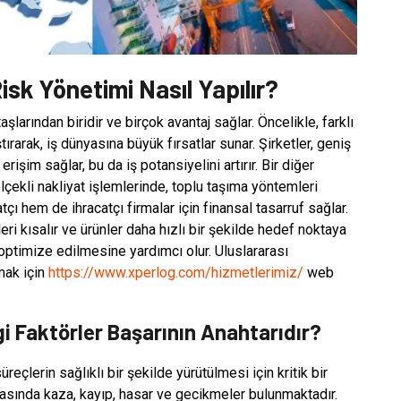
isk Yönetimi Nasıl Yapılır?
aşlarından biridir ve birçok avantaj sağlar. Öncelikle, farklı
ırarak, iş dünyasına büyük fırsatlar sunar. Şirketler, geniş
erişim sağlar, bu da iş potansiyelini artırır. Bir diğer
ölçekli nakliyat işlemlerinde, toplu taşıma yöntemleri
çı hem de ihracatçı firmalar için finansal tasarruf sağlar.
eri kısalır ve ürünler daha hızlı bir şekilde hedef noktaya
in optimize edilmesine yardımcı olur. Uluslararası
mak için
https://www.xperlog.com/hizmetlerimiz/
web
i Faktörler Başarının Anahtarıdır?
üreçlerin sağlıklı bir şekilde yürütülmesi için kritik bir
arasında kaza, kayıp, hasar ve gecikmeler bulunmaktadır.