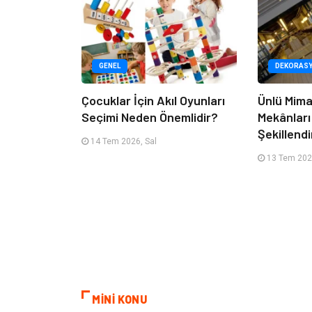
GENEL
DEKORAS
Çocuklar İçin Akıl Oyunları
Ünlü Mima
Seçimi Neden Önemlidir?
Mekânları
Şekillendi
14 Tem 2026, Sal
13 Tem 202
MİNİ KONU