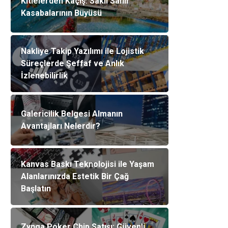
Kitlelerden Kaçış: Saklı Sahil
Kasabalarının Büyüsü
Nakliye Takip Yazılımı ile Lojistik
Süreçlerde Şeffaf ve Anlık
İzlenebilirlik
Galericilik Belgesi Almanın
Avantajları Nelerdir?
Kanvas Baskı Teknolojisi ile Yaşam
Alanlarınızda Estetik Bir Çağ
Başlatın
Zynga Poker Chip Satışı: Güvenli