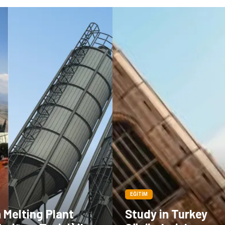
EĞITIM
 Melting Plant
Study in Turkey