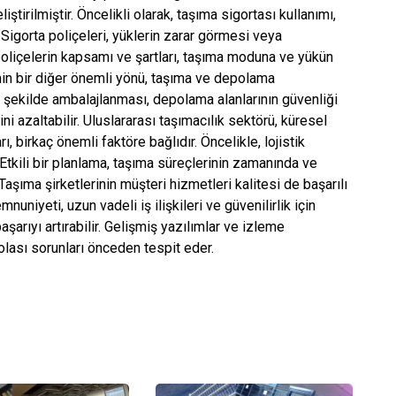
iştirilmiştir. Öncelikli olarak, taşıma sigortası kullanımı,
. Sigorta poliçeleri, yüklerin zarar görmesi veya
liçelerin kapsamı ve şartları, taşıma moduna ve yükün
inin bir diğer önemli yönü, taşıma ve depolama
n şekilde ambalajlanması, depolama alanlarının güvenliği
ni azaltabilir. Uluslararası taşımacılık sektörü, küresel
rı, birkaç önemli faktöre bağlıdır. Öncelikle, lojistik
tkili bir planlama, taşıma süreçlerinin zamanında ve
şıma şirketlerinin müşteri hizmetleri kalitesi de başarılı
nuniyeti, uzun vadeli iş ilişkileri ve güvenilirlik için
aşarıyı artırabilir. Gelişmiş yazılımlar ve izleme
olası sorunları önceden tespit eder.