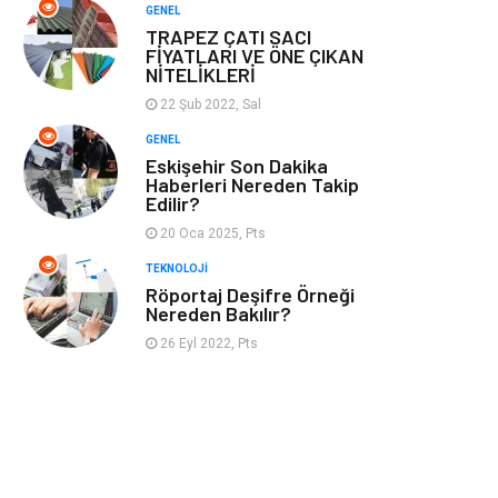
GENEL
TRAPEZ ÇATI SACI
FİYATLARI VE ÖNE ÇIKAN
NİTELİKLERİ
22 Şub 2022, Sal
GENEL
Eskişehir Son Dakika
Haberleri Nereden Takip
Edilir?
20 Oca 2025, Pts
TEKNOLOJI
Röportaj Deşifre Örneği
Nereden Bakılır?
26 Eyl 2022, Pts