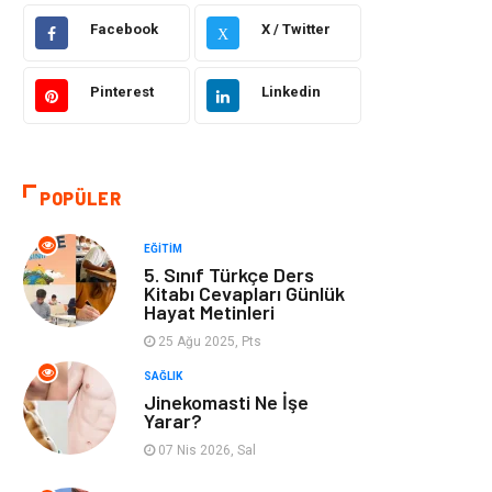
Facebook
X / Twitter
X
Bilgisayar &
Otomotiv
Yazılım
Pinterest
Linkedin
Yemek
Organizasyon
Emlak
Kültür Sanat
POPÜLER
Aksesuar
Alışveriş
EĞITIM
5. Sınıf Türkçe Ders
Bebek Giyim
Tarih
Kitabı Cevapları Günlük
Hayat Metinleri
25 Ağu 2025, Pts
Mobilya
SAĞLIK
Jinekomasti Ne İşe
Yarar?
07 Nis 2026, Sal