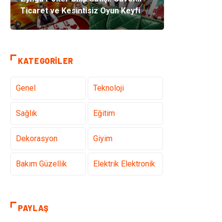
Ticaret ve Kesintisiz Oyun Keyfi
KATEGORILER
Genel
Teknoloji
Sağlık
Eğitim
Dekorasyon
Giyim
Bakım Güzellik
Elektrik Elektronik
Hukuk
Tatil
PAYLAŞ
Makine
Gıda