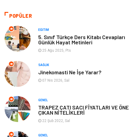
Bilgisayar & Yazılım
Otomotiv
POPÜLER
Yemek
Organizasyon
EĞITIM
5. Sınıf Türkçe Ders Kitabı Cevapları
Günlük Hayat Metinleri
Emlak
Kültür Sanat
25 Ağu 2025, Pts
Aksesuar
Alışveriş
SAĞLIK
Jinekomasti Ne İşe Yarar?
Bebek Giyim
Tarih
07 Nis 2026, Sal
Mobilya
GENEL
TRAPEZ ÇATI SACI FİYATLARI VE ÖNE
ÇIKAN NİTELİKLERİ
22 Şub 2022, Sal
GENEL