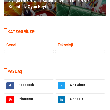
Zynga Poker Chip Satışı: Güvenli Ticaret ve
Kesintisiz Oyun Keyfi
KATEGORILER
Genel
Teknoloji
Sağlık
Eğitim
Dekorasyon
Giyim
PAYLAŞ
Bakım Güzellik
Elektrik Elektronik
Facebook
X / Twitter
X
Hukuk
Tatil
Pinterest
Linkedin
Makine
Gıda