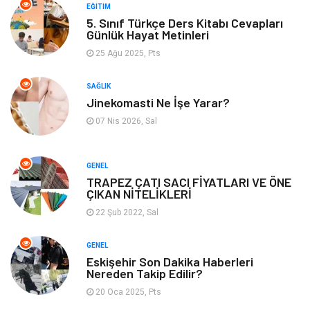
Yemek
Organizasyon
EĞITIM
5. Sınıf Türkçe Ders Kitabı Cevapları
Günlük Hayat Metinleri
Emlak
Kültür Sanat
25 Ağu 2025, Pts
Aksesuar
Alışveriş
SAĞLIK
Jinekomasti Ne İşe Yarar?
Bebek Giyim
Tarih
07 Nis 2026, Sal
Mobilya
GENEL
TRAPEZ ÇATI SACI FİYATLARI VE ÖNE
ÇIKAN NİTELİKLERİ
22 Şub 2022, Sal
GENEL
Eskişehir Son Dakika Haberleri
Nereden Takip Edilir?
20 Oca 2025, Pts