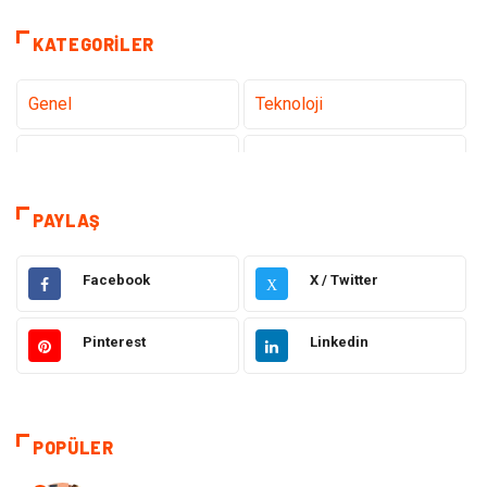
KATEGORILER
Genel
Teknoloji
Sağlık
Eğitim
Dekorasyon
Giyim
PAYLAŞ
Bakım Güzellik
Elektrik Elektronik
Facebook
X / Twitter
X
Hukuk
Tatil
Pinterest
Linkedin
Makine
Gıda
Bilgisayar & Yazılım
Otomotiv
POPÜLER