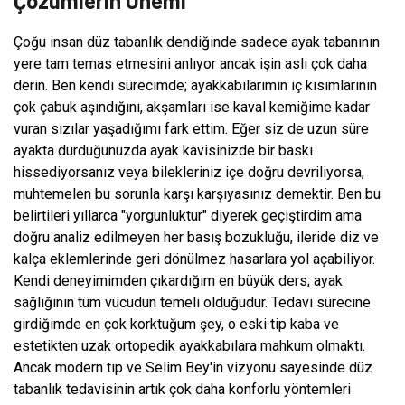
Çözümlerin Önemi
Çoğu insan düz tabanlık dendiğinde sadece ayak tabanının
yere tam temas etmesini anlıyor ancak işin aslı çok daha
derin. Ben kendi sürecimde; ayakkabılarımın iç kısımlarının
çok çabuk aşındığını, akşamları ise kaval kemiğime kadar
vuran sızılar yaşadığımı fark ettim. Eğer siz de uzun süre
ayakta durduğunuzda ayak kavisinizde bir baskı
hissediyorsanız veya bilekleriniz içe doğru devriliyorsa,
muhtemelen bu sorunla karşı karşıyasınız demektir. Ben bu
belirtileri yıllarca "yorgunluktur" diyerek geçiştirdim ama
doğru analiz edilmeyen her basış bozukluğu, ileride diz ve
kalça eklemlerinde geri dönülmez hasarlara yol açabiliyor.
Kendi deneyimimden çıkardığım en büyük ders; ayak
sağlığının tüm vücudun temeli olduğudur. Tedavi sürecine
girdiğimde en çok korktuğum şey, o eski tip kaba ve
estetikten uzak ortopedik ayakkabılara mahkum olmaktı.
Ancak modern tıp ve Selim Bey'in vizyonu sayesinde düz
tabanlık tedavisinin artık çok daha konforlu yöntemleri