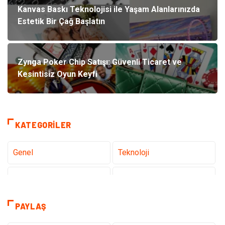
Kanvas Baskı Teknolojisi ile Yaşam Alanlarınızda
Estetik Bir Çağ Başlatın
Zynga Poker Chip Satışı: Güvenli Ticaret ve
Kesintisiz Oyun Keyfi
KATEGORILER
Genel
Teknoloji
Sağlık
Eğitim
Dekorasyon
Giyim
PAYLAŞ