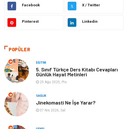
Bakım Güzellik
Elektrik Elektronik
Facebook
X / Twitter
X
Hukuk
Tatil
Pinterest
Linkedin
Makine
Gıda
Bilgisayar & Yazılım
Otomotiv
POPÜLER
Yemek
Organizasyon
EĞITIM
5. Sınıf Türkçe Ders Kitabı Cevapları
Günlük Hayat Metinleri
Emlak
Kültür Sanat
25 Ağu 2025, Pts
Aksesuar
Alışveriş
SAĞLIK
Jinekomasti Ne İşe Yarar?
Bebek Giyim
Tarih
07 Nis 2026, Sal
Mobilya
GENEL