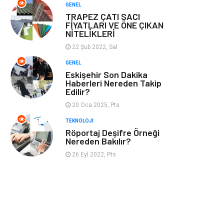
GENEL
TRAPEZ ÇATI SACI
FİYATLARI VE ÖNE ÇIKAN
NİTELİKLERİ
22 Şub 2022, Sal
GENEL
Eskişehir Son Dakika
Haberleri Nereden Takip
Edilir?
20 Oca 2025, Pts
TEKNOLOJI
Röportaj Deşifre Örneği
Nereden Bakılır?
26 Eyl 2022, Pts