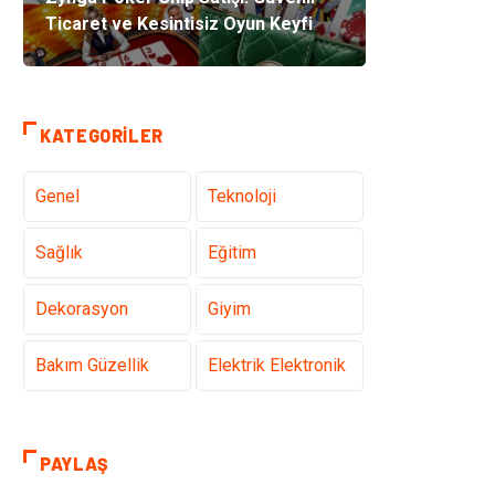
Ticaret ve Kesintisiz Oyun Keyfi
KATEGORILER
Genel
Teknoloji
Sağlık
Eğitim
Dekorasyon
Giyim
Bakım Güzellik
Elektrik Elektronik
Hukuk
Tatil
PAYLAŞ
Makine
Gıda