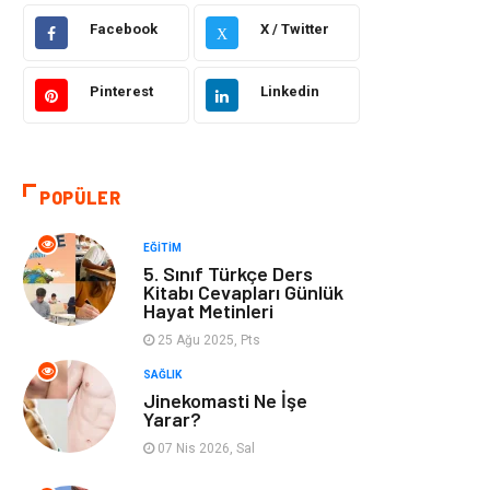
Facebook
X / Twitter
X
Bilgisayar &
Otomotiv
Yazılım
Pinterest
Linkedin
Yemek
Organizasyon
Emlak
Kültür Sanat
POPÜLER
Aksesuar
Alışveriş
EĞITIM
5. Sınıf Türkçe Ders
Bebek Giyim
Tarih
Kitabı Cevapları Günlük
Hayat Metinleri
25 Ağu 2025, Pts
Mobilya
SAĞLIK
Jinekomasti Ne İşe
Yarar?
07 Nis 2026, Sal