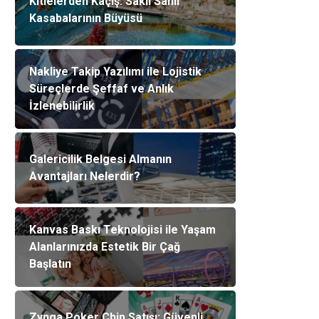
Kitlelerden Kaçış: Saklı Sahil
Kasabalarının Büyüsü
Nakliye Takip Yazılımı ile Lojistik
Süreçlerde Şeffaf ve Anlık
İzlenebilirlik
Galericilik Belgesi Almanın
Avantajları Nelerdir?
Kanvas Baskı Teknolojisi ile Yaşam
Alanlarınızda Estetik Bir Çağ
Başlatın
Zynga Poker Chip Satışı: Güvenli