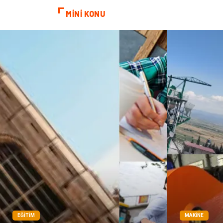
MİNİ KONU
EĞITIM
MAKINE