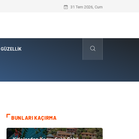
Kanvas Baskı Teknolojisi ile Yaşam Alanl
31 Tem 2026, Cum
 GÜZELLIK
BUNLARI KAÇIRMA