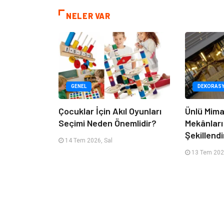
NELER VAR
GENEL
DEKORAS
Çocuklar İçin Akıl Oyunları
Ünlü Mima
Seçimi Neden Önemlidir?
Mekânları
Şekillendi
14 Tem 2026, Sal
13 Tem 202