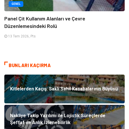
GENEL
Panel Çit Kullanım Alanları ve Çevre
Düzenlemesindeki Rolü
13 Tem 2026, Pts
BUNLARI KAÇIRMA
Kitlelerden Kaçış: Saklı Sahil Kasabalarının Büyüsü
Nakliye Takip Yazılımı ile Lojistik Süreçlerde
Şeffaf ve Anlık İzlenebilirlik