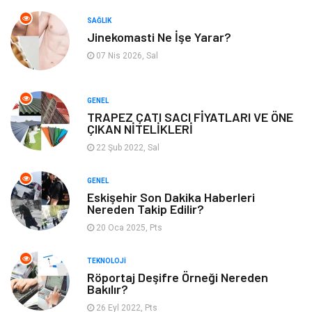
Aksesuar
Alışveriş
SAĞLIK
Jinekomasti Ne İşe Yarar?
Bebek Giyim
Tarih
07 Nis 2026, Sal
Mobilya
GENEL
TRAPEZ ÇATI SACI FİYATLARI VE ÖNE
ÇIKAN NİTELİKLERİ
22 Şub 2022, Sal
GENEL
Eskişehir Son Dakika Haberleri
Nereden Takip Edilir?
20 Oca 2025, Pts
TEKNOLOJI
Röportaj Deşifre Örneği Nereden
Bakılır?
26 Eyl 2022, Pts