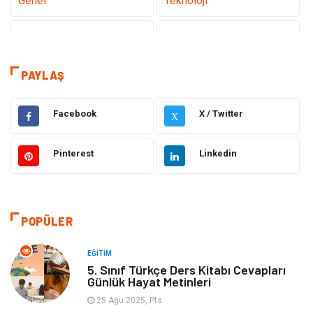
Genel
Teknoloji
Sağlık
Eğitim
Dekorasyon
Giyim
PAYLAŞ
Bakım Güzellik
Elektrik Elektronik
Facebook
X / Twitter
X
Hukuk
Tatil
Pinterest
Linkedin
Makine
Gıda
Bilgisayar & Yazılım
Otomotiv
POPÜLER
Yemek
Organizasyon
EĞITIM
5. Sınıf Türkçe Ders Kitabı Cevapları
Günlük Hayat Metinleri
Emlak
Kültür Sanat
25 Ağu 2025, Pts