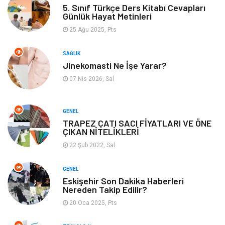
5. Sınıf Türkçe Ders Kitabı Cevapları
Günlük Hayat Metinleri
Emlak
Kültür Sanat
25 Ağu 2025, Pts
Aksesuar
Alışveriş
SAĞLIK
Jinekomasti Ne İşe Yarar?
Bebek Giyim
Tarih
07 Nis 2026, Sal
Mobilya
GENEL
TRAPEZ ÇATI SACI FİYATLARI VE ÖNE
ÇIKAN NİTELİKLERİ
22 Şub 2022, Sal
GENEL
Eskişehir Son Dakika Haberleri
Nereden Takip Edilir?
20 Oca 2025, Pts