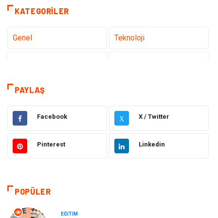
KATEGORILER
Genel
Teknoloji
Sağlık
Eğitim
Dekorasyon
Giyim
PAYLAŞ
Bakım Güzellik
Elektrik Elektronik
Facebook
X / Twitter
X
Hukuk
Tatil
Pinterest
Linkedin
Makine
Gıda
Bilgisayar & Yazılım
Otomotiv
POPÜLER
Yemek
Organizasyon
EĞITIM