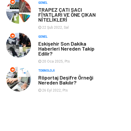
GENEL
TRAPEZ ÇATI SACI
FİYATLARI VE ÖNE ÇIKAN
NİTELİKLERİ
22 Şub 2022, Sal
GENEL
Eskişehir Son Dakika
Haberleri Nereden Takip
Edilir?
20 Oca 2025, Pts
TEKNOLOJI
Röportaj Deşifre Örneği
Nereden Bakılır?
26 Eyl 2022, Pts