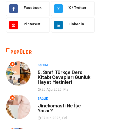
Facebook
X / Twitter
X
Bilgisayar &
Otomotiv
Yazılım
Pinterest
Linkedin
Yemek
Organizasyon
Emlak
Kültür Sanat
POPÜLER
Aksesuar
Alışveriş
EĞITIM
5. Sınıf Türkçe Ders
Bebek Giyim
Tarih
Kitabı Cevapları Günlük
Hayat Metinleri
25 Ağu 2025, Pts
Mobilya
SAĞLIK
Jinekomasti Ne İşe
Yarar?
07 Nis 2026, Sal