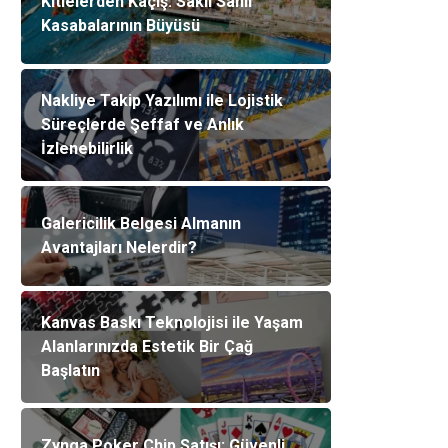
Kitlelerden Kaçış: Saklı Sahil
Kasabalarının Büyüsü
Nakliye Takip Yazılımı ile Lojistik
Süreçlerde Şeffaf ve Anlık
İzlenebilirlik
Galericilik Belgesi Almanın
Avantajları Nelerdir?
Kanvas Baskı Teknolojisi ile Yaşam
Alanlarınızda Estetik Bir Çağ
Başlatın
Zynga Poker Chip Satışı: Güvenli