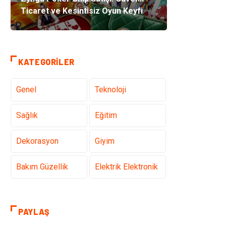
Ticaret ve Kesintisiz Oyun Keyfi
KATEGORILER
Genel
Teknoloji
Sağlık
Eğitim
Dekorasyon
Giyim
Bakım Güzellik
Elektrik Elektronik
Hukuk
Tatil
PAYLAŞ
Makine
Gıda