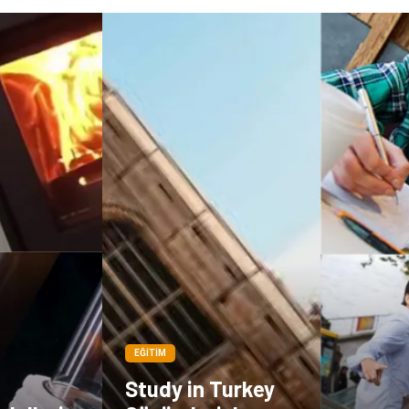
EĞITIM
Study in Turkey