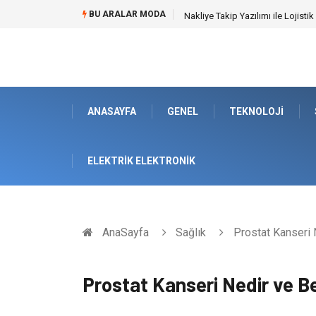
BU ARALAR MODA
Galericilik Belgesi Almanın Avant
ANASAYFA
GENEL
TEKNOLOJI
ELEKTRIK ELEKTRONIK
AnaSayfa
Sağlık
Prostat Kanseri N
Prostat Kanseri Nedir ve Bel