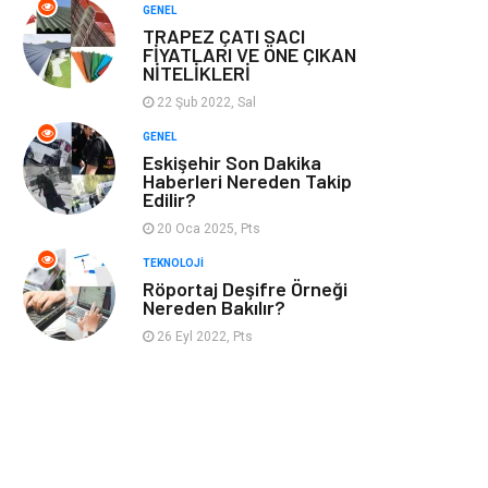
GENEL
TRAPEZ ÇATI SACI
FİYATLARI VE ÖNE ÇIKAN
NİTELİKLERİ
22 Şub 2022, Sal
GENEL
Eskişehir Son Dakika
Haberleri Nereden Takip
Edilir?
20 Oca 2025, Pts
TEKNOLOJI
Röportaj Deşifre Örneği
Nereden Bakılır?
26 Eyl 2022, Pts