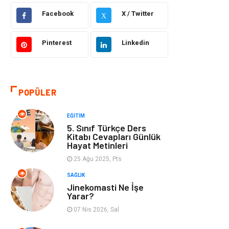
Facebook
X / Twitter
X
Bilgisayar &
Otomotiv
Yazılım
Pinterest
Linkedin
Yemek
Organizasyon
Emlak
Kültür Sanat
POPÜLER
Aksesuar
Alışveriş
EĞITIM
5. Sınıf Türkçe Ders
Bebek Giyim
Tarih
Kitabı Cevapları Günlük
Hayat Metinleri
25 Ağu 2025, Pts
Mobilya
SAĞLIK
Jinekomasti Ne İşe
Yarar?
07 Nis 2026, Sal