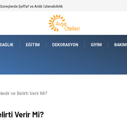
ajları Nelerdir?
SAĞLIK
EĞITIM
DEKORASYON
GIYIM
BAKIM
edir ve Belirti Verir Mi?
irti Verir Mi?