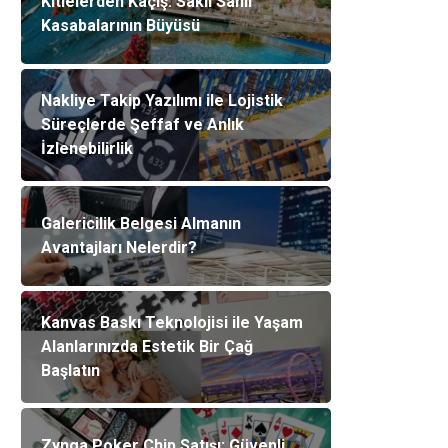
Kitlelerden Kaçış: Saklı Sahil
Kasabalarının Büyüsü
Nakliye Takip Yazılımı ile Lojistik
Süreçlerde Şeffaf ve Anlık
İzlenebilirlik
Galericilik Belgesi Almanın
Avantajları Nelerdir?
Kanvas Baskı Teknolojisi ile Yaşam
Alanlarınızda Estetik Bir Çağ
Başlatın
Zynga Poker Chip Satışı: Güvenli