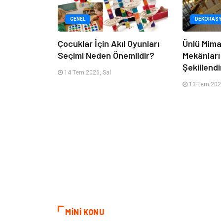
GENEL
DEKORAS
Çocuklar İçin Akıl Oyunları
Ünlü Mima
Seçimi Neden Önemlidir?
Mekânları
Şekillendi
14 Tem 2026, Sal
13 Tem 202
MİNİ KONU