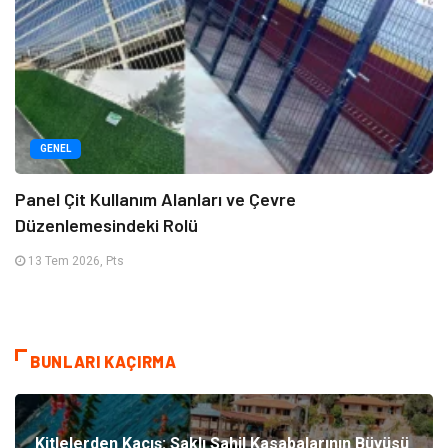
GENEL
Panel Çit Kullanım Alanları ve Çevre
Düzenlemesindeki Rolü
13 Tem 2026, Pts
BUNLARI KAÇIRMA
Kitlelerden Kaçış: Saklı Sahil Kasabalarının Büyüsü