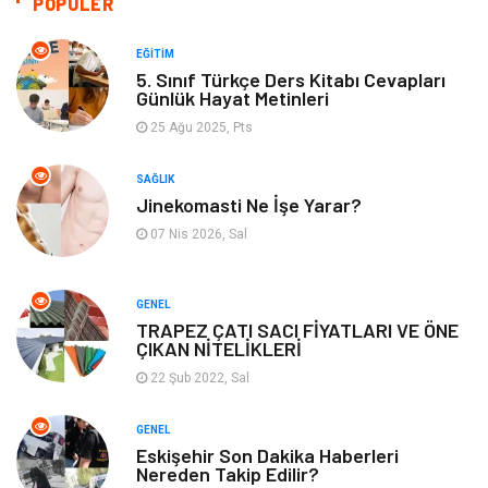
POPÜLER
Yemek
Organizasyon
EĞITIM
5. Sınıf Türkçe Ders Kitabı Cevapları
Günlük Hayat Metinleri
Emlak
Kültür Sanat
25 Ağu 2025, Pts
Aksesuar
Alışveriş
SAĞLIK
Jinekomasti Ne İşe Yarar?
Bebek Giyim
Tarih
07 Nis 2026, Sal
Mobilya
GENEL
TRAPEZ ÇATI SACI FİYATLARI VE ÖNE
ÇIKAN NİTELİKLERİ
22 Şub 2022, Sal
GENEL
Eskişehir Son Dakika Haberleri
Nereden Takip Edilir?