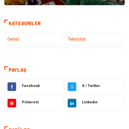
KATEGORILER
Genel
Teknoloji
Sağlık
Eğitim
Dekorasyon
Giyim
PAYLAŞ
Bakım Güzellik
Elektrik Elektronik
Facebook
X / Twitter
X
Hukuk
Tatil
Pinterest
Linkedin
Makine
Gıda
Bilgisayar & Yazılım
Otomotiv