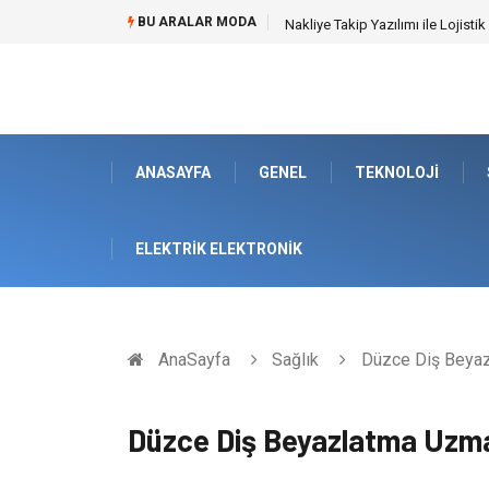
BU ARALAR MODA
Galericilik Belgesi Almanın Avant
ANASAYFA
GENEL
TEKNOLOJI
ELEKTRIK ELEKTRONIK
AnaSayfa
Sağlık
Düzce Diş Beyaz
Düzce Diş Beyazlatma Uzma