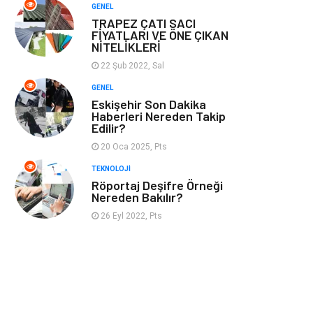
GENEL
TRAPEZ ÇATI SACI
FİYATLARI VE ÖNE ÇIKAN
NİTELİKLERİ
22 Şub 2022, Sal
GENEL
Eskişehir Son Dakika
Haberleri Nereden Takip
Edilir?
20 Oca 2025, Pts
TEKNOLOJI
Röportaj Deşifre Örneği
Nereden Bakılır?
26 Eyl 2022, Pts