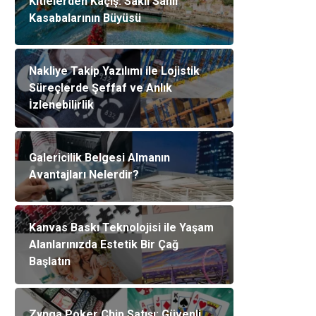
Kitlelerden Kaçış: Saklı Sahil
Kasabalarının Büyüsü
Nakliye Takip Yazılımı ile Lojistik
Süreçlerde Şeffaf ve Anlık
İzlenebilirlik
Galericilik Belgesi Almanın
Avantajları Nelerdir?
Kanvas Baskı Teknolojisi ile Yaşam
Alanlarınızda Estetik Bir Çağ
Başlatın
Zynga Poker Chip Satışı: Güvenli