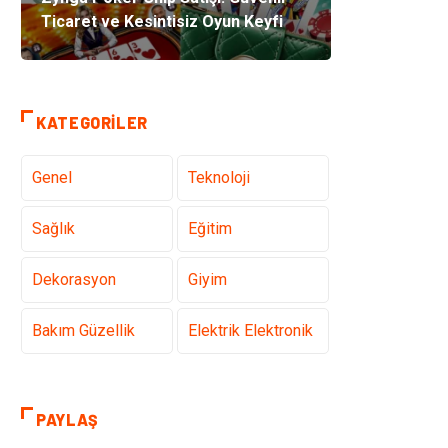
Ticaret ve Kesintisiz Oyun Keyfi
KATEGORILER
Genel
Teknoloji
Sağlık
Eğitim
Dekorasyon
Giyim
Bakım Güzellik
Elektrik Elektronik
Hukuk
Tatil
PAYLAŞ
Makine
Gıda