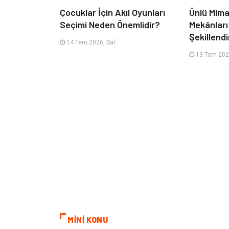
Çocuklar İçin Akıl Oyunları
Ünlü Mima
Seçimi Neden Önemlidir?
Mekânları
Şekillendi
14 Tem 2026, Sal
13 Tem 202
MİNİ KONU