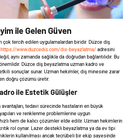
yim ile Gelen Güven
 çok tercih edilen uygulamalardan biridir. Düzce diş
n
https://www.duzcedis.com/dis-beyazlatma/
adresini
değil, aynı zamanda sağlıkla da doğrudan bağlantılıdır. Bu
önemlidir. Düzce diş beyazlatma uzman kadro ve
etkili sonuçlar sunar. Uzman hekimler, diş minesine zarar
en doğru çözümü üretir.
ro ile Estetik Gülüşler
antajları, tedavi sürecinde hastaların en büyük
ş yapıları ve renklenme problemlerine uygun
 hızlı hem de kalıcı çözümler elde edilir. Uzman hekimlerin
ritik rol oynar. Lazer destekli beyazlatma ya da ev tipi
klerin kullanılması ancak tecrübeli bir ekip sayesinde