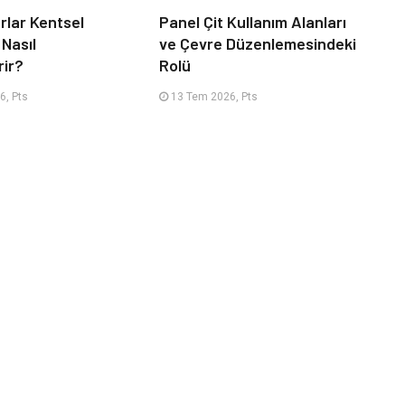
rlar Kentsel
Panel Çit Kullanım Alanları
 Nasıl
ve Çevre Düzenlemesindeki
rir?
Rolü
6, Pts
13 Tem 2026, Pts