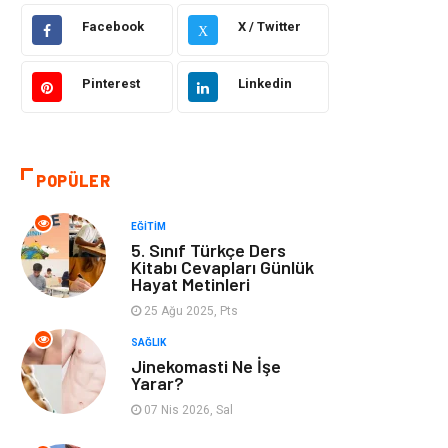
Facebook
X / Twitter
X
Bilgisayar &
Otomotiv
Yazılım
Pinterest
Linkedin
Yemek
Organizasyon
Emlak
Kültür Sanat
POPÜLER
Aksesuar
Alışveriş
EĞITIM
5. Sınıf Türkçe Ders
Bebek Giyim
Tarih
Kitabı Cevapları Günlük
Hayat Metinleri
25 Ağu 2025, Pts
Mobilya
SAĞLIK
Jinekomasti Ne İşe
Yarar?
07 Nis 2026, Sal