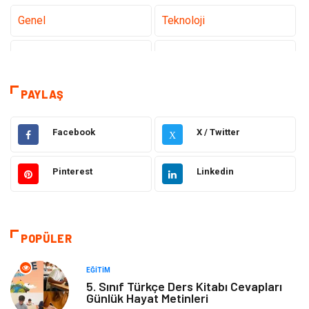
Genel
Teknoloji
Sağlık
Eğitim
Dekorasyon
Giyim
PAYLAŞ
Bakım Güzellik
Elektrik Elektronik
Facebook
X / Twitter
X
Hukuk
Tatil
Pinterest
Linkedin
Makine
Gıda
Bilgisayar & Yazılım
Otomotiv
POPÜLER
Yemek
Organizasyon
EĞITIM
5. Sınıf Türkçe Ders Kitabı Cevapları
Günlük Hayat Metinleri
Emlak
Kültür Sanat