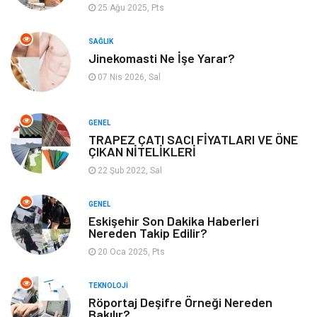
25 Ağu 2025, Pts
Aksesuar
Alışveriş
SAĞLIK
Jinekomasti Ne İşe Yarar?
Bebek Giyim
Tarih
07 Nis 2026, Sal
Mobilya
GENEL
TRAPEZ ÇATI SACI FİYATLARI VE ÖNE
ÇIKAN NİTELİKLERİ
22 Şub 2022, Sal
GENEL
Eskişehir Son Dakika Haberleri
Nereden Takip Edilir?
20 Oca 2025, Pts
TEKNOLOJI
Röportaj Deşifre Örneği Nereden
Bakılır?