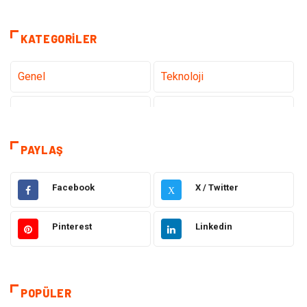
KATEGORILER
Genel
Teknoloji
Sağlık
Eğitim
Dekorasyon
Giyim
PAYLAŞ
Bakım Güzellik
Elektrik Elektronik
Facebook
X / Twitter
X
Hukuk
Tatil
Pinterest
Linkedin
Makine
Gıda
Bilgisayar & Yazılım
Otomotiv
POPÜLER