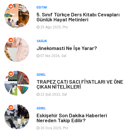
Yemek
Organizasyon
EĞITIM
5. Sınıf Türkçe Ders Kitabı Cevapları
Günlük Hayat Metinleri
Emlak
Kültür Sanat
25 Ağu 2025, Pts
Aksesuar
Alışveriş
SAĞLIK
Jinekomasti Ne İşe Yarar?
Bebek Giyim
Tarih
07 Nis 2026, Sal
Mobilya
GENEL
TRAPEZ ÇATI SACI FİYATLARI VE ÖNE
ÇIKAN NİTELİKLERİ
22 Şub 2022, Sal
GENEL
Eskişehir Son Dakika Haberleri
Nereden Takip Edilir?
20 Oca 2025, Pts