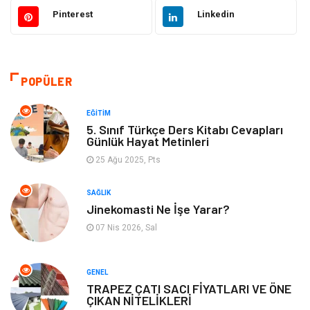
Hukuk
Tatil
Pinterest
Linkedin
Makine
Gıda
Bilgisayar & Yazılım
Otomotiv
POPÜLER
Yemek
Organizasyon
EĞITIM
5. Sınıf Türkçe Ders Kitabı Cevapları
Günlük Hayat Metinleri
Emlak
Kültür Sanat
25 Ağu 2025, Pts
Aksesuar
Alışveriş
SAĞLIK
Jinekomasti Ne İşe Yarar?
Bebek Giyim
Tarih
07 Nis 2026, Sal
Mobilya
GENEL
TRAPEZ ÇATI SACI FİYATLARI VE ÖNE
ÇIKAN NİTELİKLERİ