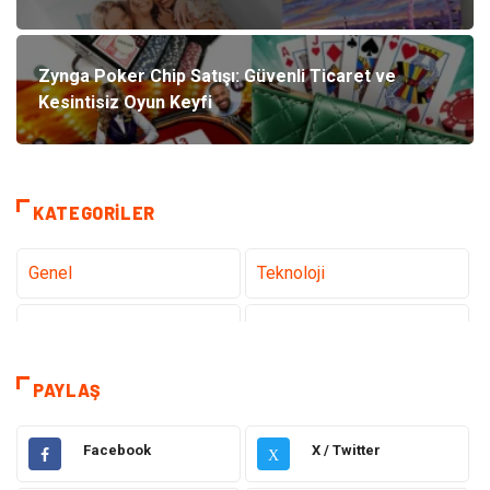
Zynga Poker Chip Satışı: Güvenli Ticaret ve
Kesintisiz Oyun Keyfi
KATEGORILER
Genel
Teknoloji
Sağlık
Eğitim
Dekorasyon
Giyim
PAYLAŞ
Bakım Güzellik
Elektrik Elektronik
Facebook
X / Twitter
X