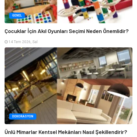
GENEL
Çocuklar İçin Akıl Oyunları Seçimi Neden Önemlidir?
14 Tem 2026, Sal
DEKORASYON
Ünlü Mimarlar Kentsel Mekânları Nasıl Şekillendirir?