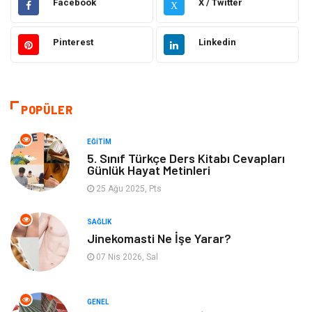
Facebook
X / Twitter
X
Hukuk
Tatil
Pinterest
Linkedin
Makine
Gıda
Bilgisayar & Yazılım
Otomotiv
POPÜLER
Yemek
Organizasyon
EĞITIM
5. Sınıf Türkçe Ders Kitabı Cevapları
Günlük Hayat Metinleri
Emlak
Kültür Sanat
25 Ağu 2025, Pts
Aksesuar
Alışveriş
SAĞLIK
Jinekomasti Ne İşe Yarar?
Bebek Giyim
Tarih
07 Nis 2026, Sal
Mobilya
GENEL