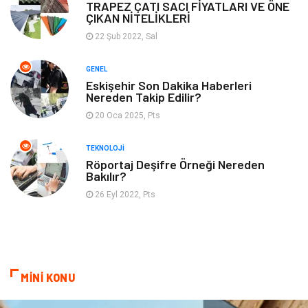
TRAPEZ ÇATI SACI FİYATLARI VE ÖNE
ÇIKAN NİTELİKLERİ
22 Şub 2022, Sal
GENEL
Eskişehir Son Dakika Haberleri
Nereden Takip Edilir?
20 Oca 2025, Pts
TEKNOLOJI
Röportaj Deşifre Örneği Nereden
Bakılır?
26 Eyl 2022, Pts
MİNİ KONU