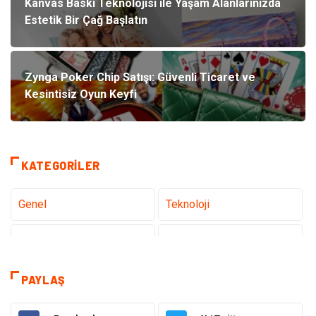
Kanvas Baskı Teknolojisi ile Yaşam Alanlarınızda
Estetik Bir Çağ Başlatın
Zynga Poker Chip Satışı: Güvenli Ticaret ve
Kesintisiz Oyun Keyfi
KATEGORILER
Genel
Teknoloji
Sağlık
Eğitim
Dekorasyon
Giyim
PAYLAŞ
Bakım Güzellik
Elektrik Elektronik