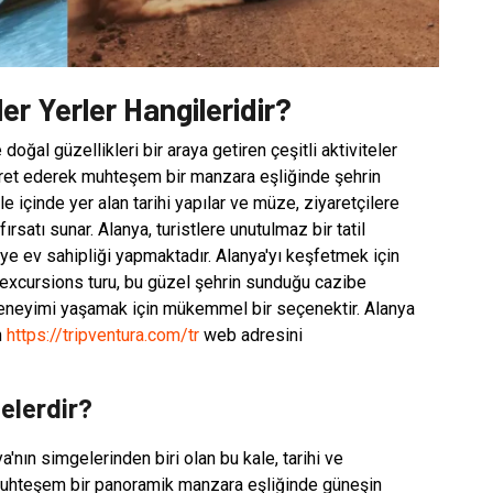
r Yerler Hangileridir?
doğal güzellikleri bir araya getiren çeşitli aktiviteler
yaret ederek muhteşem bir manzara eşliğinde şehrin
 içinde yer alan tarihi yapılar ve müze, ziyaretçilere
ırsatı sunar. Alanya, turistlere unutulmaz bir tatil
ye ev sahipliği yapmaktadır. Alanya'yı keşfetmek için
a excursions turu, bu güzel şehrin sunduğu cazibe
deneyimi yaşamak için mükemmel bir seçenektir. Alanya
n
https://tripventura.com/tr
web adresini
elerdir?
'nın simgelerinden biri olan bu kale, tarihi ve
 muhteşem bir panoramik manzara eşliğinde güneşin