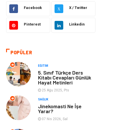
Facebook
X / Twitter
X
Bilgisayar &
Otomotiv
Yazılım
Pinterest
Linkedin
Yemek
Organizasyon
Emlak
Kültür Sanat
POPÜLER
Aksesuar
Alışveriş
EĞITIM
5. Sınıf Türkçe Ders
Bebek Giyim
Tarih
Kitabı Cevapları Günlük
Hayat Metinleri
25 Ağu 2025, Pts
Mobilya
SAĞLIK
Jinekomasti Ne İşe
Yarar?
07 Nis 2026, Sal