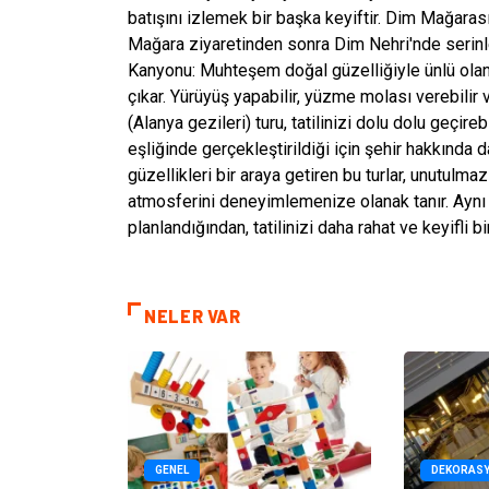
batışını izlemek bir başka keyiftir. Dim Mağarası
Mağara ziyaretinden sonra Dim Nehri'nde serinle
Kanyonu: Muhteşem doğal güzelliğiyle ünlü olan
çıkar. Yürüyüş yapabilir, yüzme molası verebilir 
(Alanya gezileri) turu, tatilinizi dolu dolu geçire
eşliğinde gerçekleştirildiği için şehir hakkında d
güzellikleri bir araya getiren bu turlar, unutulmaz
atmosferini deneyimlemenize olanak tanır. Aynı
planlandığından, tatilinizi daha rahat ve keyifli bi
NELER VAR
GENEL
DEKORAS