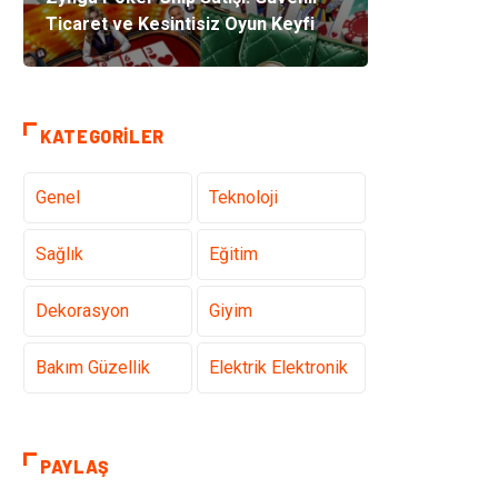
Ticaret ve Kesintisiz Oyun Keyfi
KATEGORILER
Genel
Teknoloji
Sağlık
Eğitim
Dekorasyon
Giyim
Bakım Güzellik
Elektrik Elektronik
Hukuk
Tatil
PAYLAŞ
Makine
Gıda