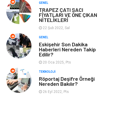
GENEL
TRAPEZ ÇATI SACI
FİYATLARI VE ÖNE ÇIKAN
NİTELİKLERİ
22 Şub 2022, Sal
GENEL
Eskişehir Son Dakika
Haberleri Nereden Takip
Edilir?
20 Oca 2025, Pts
TEKNOLOJI
Röportaj Deşifre Örneği
Nereden Bakılır?
26 Eyl 2022, Pts