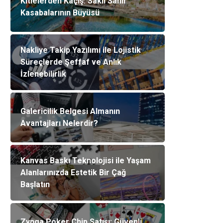
Kitlelerden Kaçış: Saklı Sahil
Kasabalarının Büyüsü
Nakliye Takip Yazılımı ile Lojistik
Süreçlerde Şeffaf ve Anlık
İzlenebilirlik
Galericilik Belgesi Almanın
Avantajları Nelerdir?
Kanvas Baskı Teknolojisi ile Yaşam
Alanlarınızda Estetik Bir Çağ
Başlatın
Zynga Poker Chip Satışı: Güvenli