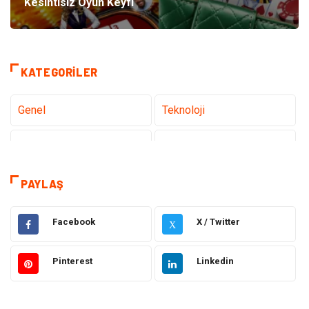
Kesintisiz Oyun Keyfi
KATEGORILER
Genel
Teknoloji
Sağlık
Eğitim
Dekorasyon
Giyim
PAYLAŞ
Bakım Güzellik
Elektrik Elektronik
Facebook
X / Twitter
X
Hukuk
Tatil
Pinterest
Linkedin
Makine
Gıda