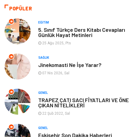
Bilgisayar & Yazılım
Otomotiv
POPÜLER
Yemek
Organizasyon
EĞITIM
5. Sınıf Türkçe Ders Kitabı Cevapları
Günlük Hayat Metinleri
Emlak
Kültür Sanat
25 Ağu 2025, Pts
Aksesuar
Alışveriş
SAĞLIK
Jinekomasti Ne İşe Yarar?
Bebek Giyim
Tarih
07 Nis 2026, Sal
Mobilya
GENEL
TRAPEZ ÇATI SACI FİYATLARI VE ÖNE
ÇIKAN NİTELİKLERİ
22 Şub 2022, Sal
GENEL
Eskişehir Son Dakika Haberleri