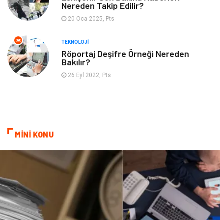
Nereden Takip Edilir?
20 Oca 2025, Pts
TEKNOLOJI
Röportaj Deşifre Örneği Nereden
Bakılır?
26 Eyl 2022, Pts
MİNİ KONU