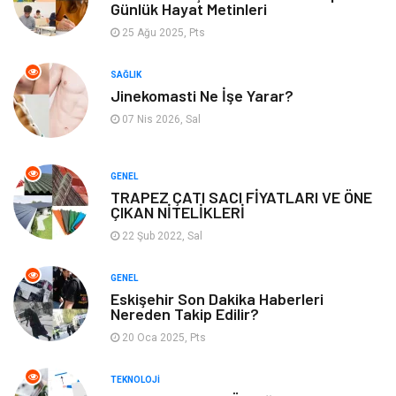
Günlük Hayat Metinleri
Emlak
Kültür Sanat
25 Ağu 2025, Pts
Aksesuar
Alışveriş
SAĞLIK
Jinekomasti Ne İşe Yarar?
Bebek Giyim
Tarih
07 Nis 2026, Sal
Mobilya
GENEL
TRAPEZ ÇATI SACI FİYATLARI VE ÖNE
ÇIKAN NİTELİKLERİ
22 Şub 2022, Sal
GENEL
Eskişehir Son Dakika Haberleri
Nereden Takip Edilir?
20 Oca 2025, Pts
TEKNOLOJI