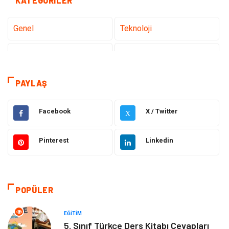
KATEGORILER
Genel
Teknoloji
Sağlık
Eğitim
Dekorasyon
Giyim
PAYLAŞ
Bakım Güzellik
Elektrik Elektronik
Facebook
X / Twitter
X
Hukuk
Tatil
Pinterest
Linkedin
Makine
Gıda
Bilgisayar & Yazılım
Otomotiv
POPÜLER
Yemek
Organizasyon
EĞITIM
5. Sınıf Türkçe Ders Kitabı Cevapları