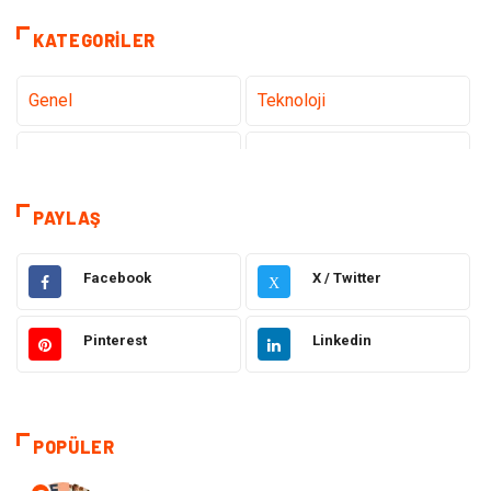
KATEGORILER
Genel
Teknoloji
Sağlık
Eğitim
Dekorasyon
Giyim
PAYLAŞ
Bakım Güzellik
Elektrik Elektronik
Facebook
X / Twitter
X
Hukuk
Tatil
Pinterest
Linkedin
Makine
Gıda
Bilgisayar & Yazılım
Otomotiv
POPÜLER