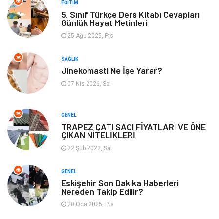
Yemek
Organizasyon
EĞITIM
5. Sınıf Türkçe Ders Kitabı Cevapları
Günlük Hayat Metinleri
Emlak
Kültür Sanat
25 Ağu 2025, Pts
Aksesuar
Alışveriş
SAĞLIK
Jinekomasti Ne İşe Yarar?
Bebek Giyim
Tarih
07 Nis 2026, Sal
Mobilya
GENEL
TRAPEZ ÇATI SACI FİYATLARI VE ÖNE
ÇIKAN NİTELİKLERİ
22 Şub 2022, Sal
GENEL
Eskişehir Son Dakika Haberleri
Nereden Takip Edilir?
20 Oca 2025, Pts