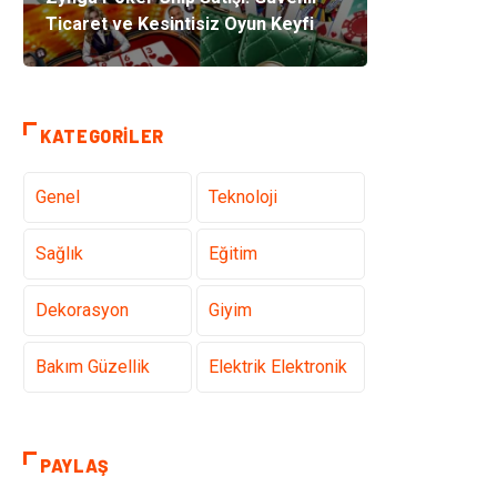
Ticaret ve Kesintisiz Oyun Keyfi
KATEGORILER
Genel
Teknoloji
Sağlık
Eğitim
Dekorasyon
Giyim
Bakım Güzellik
Elektrik Elektronik
Hukuk
Tatil
PAYLAŞ
Makine
Gıda