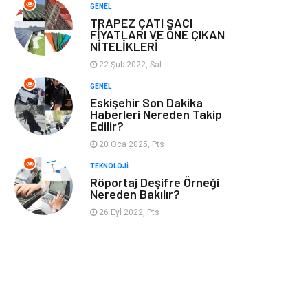
GENEL
TRAPEZ ÇATI SACI
FİYATLARI VE ÖNE ÇIKAN
NİTELİKLERİ
22 Şub 2022, Sal
GENEL
Eskişehir Son Dakika
Haberleri Nereden Takip
Edilir?
20 Oca 2025, Pts
TEKNOLOJI
Röportaj Deşifre Örneği
Nereden Bakılır?
26 Eyl 2022, Pts