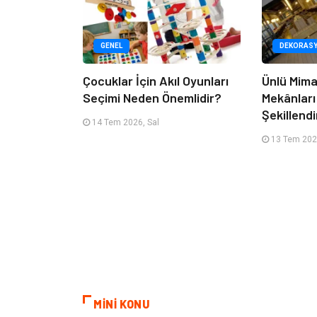
GENEL
DEKORAS
Çocuklar İçin Akıl Oyunları
Ünlü Mima
Seçimi Neden Önemlidir?
Mekânları
Şekillendi
14 Tem 2026, Sal
13 Tem 202
MİNİ KONU