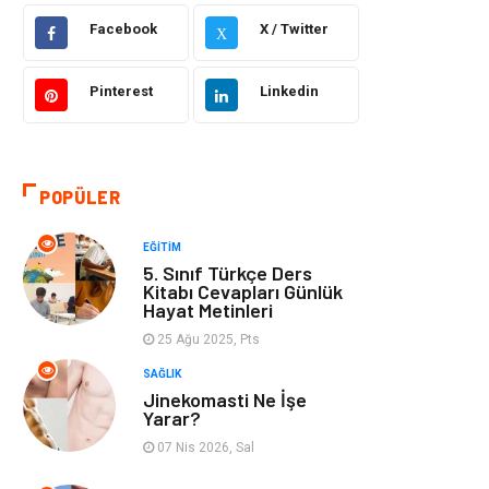
Facebook
X / Twitter
X
Bilgisayar &
Otomotiv
Yazılım
Pinterest
Linkedin
Yemek
Organizasyon
Emlak
Kültür Sanat
POPÜLER
Aksesuar
Alışveriş
EĞITIM
5. Sınıf Türkçe Ders
Bebek Giyim
Tarih
Kitabı Cevapları Günlük
Hayat Metinleri
25 Ağu 2025, Pts
Mobilya
SAĞLIK
Jinekomasti Ne İşe
Yarar?
07 Nis 2026, Sal