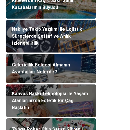
Kitlelerden Kaçış: Saklı Sahil
Kasabalarının Büyüsü
Nakliye Takip Yazılımı ile Lojistik
Süreçlerde Şeffaf ve Anlık
İzlenebilirlik
Galericilik Belgesi Almanın
Avantajları Nelerdir?
Kanvas Baskı Teknolojisi ile Yaşam
Alanlarınızda Estetik Bir Çağ
Başlatın
Zynga Poker Chip Satışı: Güvenli