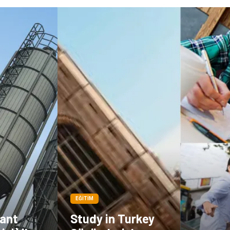
EĞITIM
lant
Study in Turkey