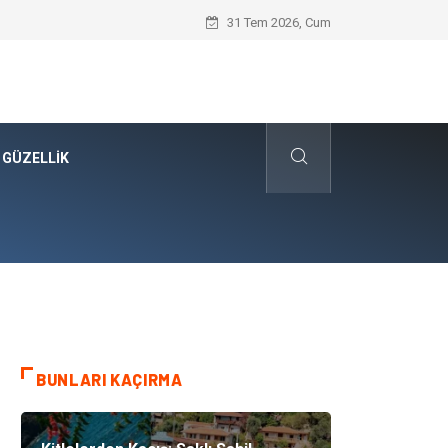
Galericilik Belgesi Almanın Avantajları N
31 Tem 2026, Cum
 GÜZELLIK
BUNLARI KAÇIRMA